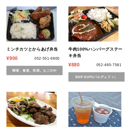
ミンチカツとからあげ弁当
牛肉100%ハンバーグステー
キ弁当
¥900
052-551-6800
¥880
052-485-7581
喫茶、食堂、民宿。なごのや
BAR DUFI(バルデュフィ）