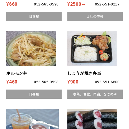
¥660
¥2500～
052-565-0598
052-551-0217
日喜屋
よしの寿司
ホルモン丼
しょうが焼き弁当
¥460
¥900
052-565-0598
052-551-6800
日喜屋
喫茶、食堂、民宿。なごのや