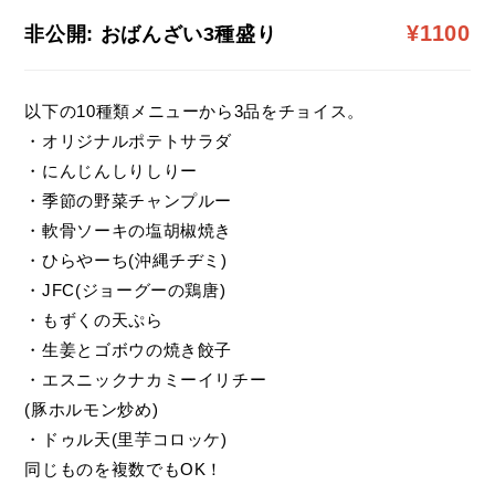
¥1100
非公開: おばんざい3種盛り
以下の10種類メニューから3品をチョイス。
・オリジナルポテトサラダ
・にんじんしりしりー
・季節の野菜チャンプルー
・軟骨ソーキの塩胡椒焼き
・ひらやーち(沖縄チヂミ)
・JFC(ジョーグーの鶏唐)
・もずくの天ぷら
・生姜とゴボウの焼き餃子
・エスニックナカミーイリチー
(豚ホルモン炒め)
・ドゥル天(里芋コロッケ)
同じものを複数でもOK！