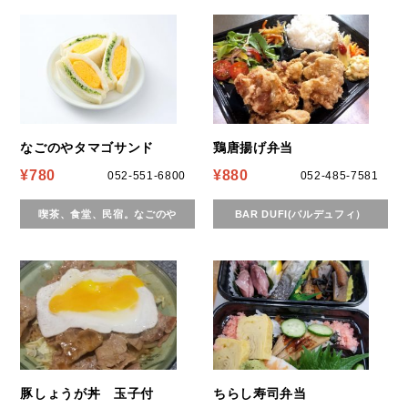
なごのやタマゴサンド
鶏唐揚げ弁当
¥780
¥880
052-551-6800
052-485-7581
喫茶、食堂、民宿。なごのや
BAR DUFI(バルデュフィ）
豚しょうが丼 玉子付
ちらし寿司弁当