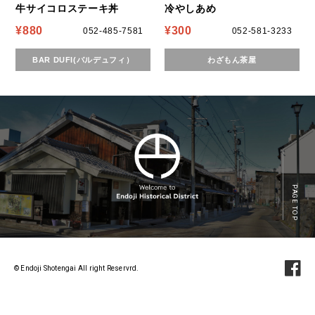
牛サイコロステーキ丼
冷やしあめ
¥880
¥300
052-485-7581
052-581-3233
BAR DUFI(バルデュフィ）
わざもん茶屋
PAGE TOP
© Endoji Shotengai All right Reservrd.