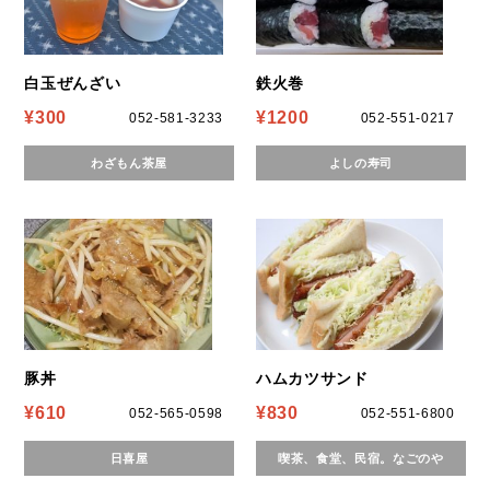
白玉ぜんざい
鉄火巻
¥300
¥1200
052-581-3233
052-551-0217
わざもん茶屋
よしの寿司
豚丼
ハムカツサンド
¥610
¥830
052-565-0598
052-551-6800
日喜屋
喫茶、食堂、民宿。なごのや