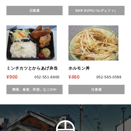
日喜屋
BAR DUFI(バルデュフィ）
ミンチカツとからあげ弁当
ホルモン丼
¥900
¥460
052-551-6800
052-565-0598
喫茶、食堂、民宿。なごのや
日喜屋