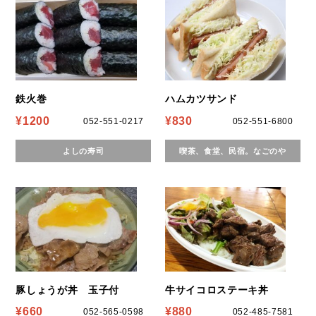
鉄火巻
ハムカツサンド
¥1200
¥830
052-551-0217
052-551-6800
よしの寿司
喫茶、食堂、民宿。なごのや
豚しょうが丼 玉子付
牛サイコロステーキ丼
¥660
¥880
052-565-0598
052-485-7581